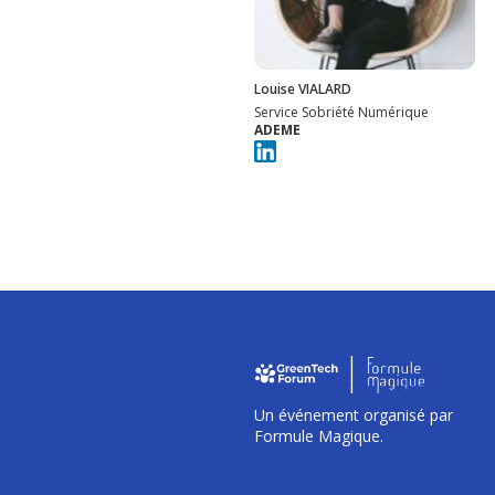
Louise VIALARD
Service Sobriété Numérique
ADEME
I
I
I
Un événement organisé par
Formule Magique.