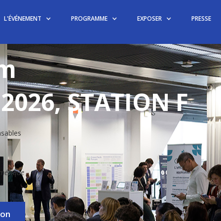
L'ÉVÉNEMENT
PROGRAMME
EXPOSER
PRESSE
um
 2026, STATION F
nsables
umérique
ion