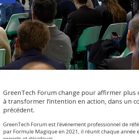
GreenTech Forum change pour affirmer plus que
à transformer l’intention en action, dans un c
précédent.
GreenTech Forum est l’événement professionnel de réfé
par Formule Magique en 2021, il réunit chaque année env
experts et décideurs.