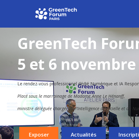
GreenTech For
5 et 6 novembre
Le rendez-vous professionnel dédié Numérique et IA Respo
Placé sous le marrainage de Madame Anne Le Hénanff,
ministre déléguée chargée de l’Intelligence artificielle et du N
Exposer
Actualités
Inscript