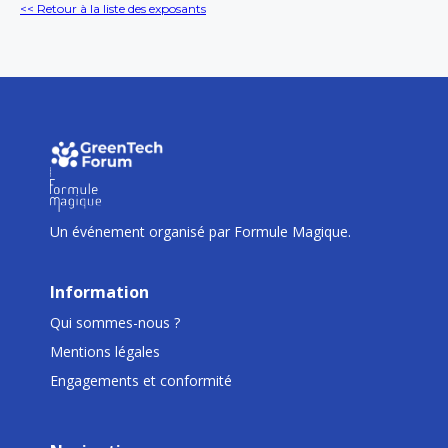
<< Retour à la liste des exposants
I
I
I
Un événement organisé par Formule Magique.
Information
Qui sommes-nous ?
Mentions légales
Engagements et conformité