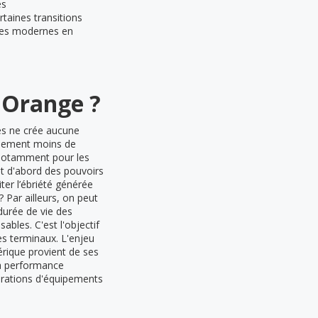
es
taines transitions
ques modernes en
 Orange ?
ges ne crée aucune
alement moins de
 notamment pour les
nt d'abord des pouvoirs
ter l’ébriété générée
Par ailleurs, on peut
durée de vie des
bles. C'est l'objectif
es terminaux. L'enjeu
érique provient de ses
la performance
nérations d'équipements