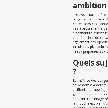
ambition 
Trouvez-moi une écono
largement artificielle
de tensions croissant
pas à arbitrer entre 
d'habitabilité constitu
une réduction de certa
également des opportu
circulaires, plus sobre
mieux préparées aux c
Quels suj
?
La maîtrise des usages
seulement à améliorer l
artificielle occupe ég
génératifs pour répond
souvent. Une image ré
la mouche est bien tro
réponse. Le défi consis