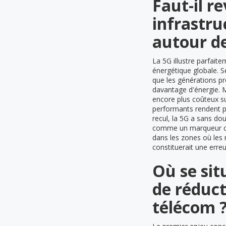
Faut-il r
infrastr
autour de
La 5G illustre parfait
énergétique globale. S
que les générations p
davantage d'énergie. 
encore plus coûteux su
performants rendent p
recul, la 5G a sans d
comme un marqueur comm
dans les zones où les r
constituerait une erre
Où se sit
de réduc
télécom 