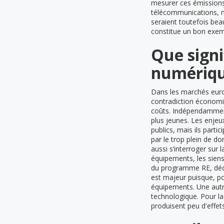
mesurer ces émissions
télécommunications, ma
seraient toutefois bea
constitue un bon exem
Que signi
numériqu
Dans les marchés europ
contradiction économi
coûts. Indépendamment
plus jeunes. Les enjeu
publics, mais ils part
par le trop plein de 
aussi s’interroger sur
équipements, les siens
du programme RE, dédié
est majeur puisque, po
équipements. Une autre
technologique. Pour la
produisent peu d'effet