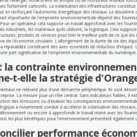
erne l'énergie, notamment en Afrique où de nombreux réseaux fonct
ues fortement carbonés. La solarisation des infrastructures constitue u
out en renforçant l'autonomie énergétique des réseaux. Le deuxième c
 part importante de l'empreinte environnementale dépend des fournis
our un opérateur cela suppose un travail approfondi avec les fourniss
 industriels, les matériaux qu’ils utilisent, la logistique. Cela suppose 
uctures, produits et services pour tirer le meilleur parti de ce que les i
lève de l'économie circulaire. L'allongement de la durée de vie des équ
a réparabilité constituent des axes essentiels de réduction d'impact.
s une part significative de l'empreinte environnementale du numérique.
la contrainte environnemen
e-t-elle la stratégie d'Orang
entaux ne relèvent plus d'une démarche périphérique. Ils sont désor
eprise. La mesure joue un rôle central. Sans indicateurs fiables, il es
duction des émissions ou d'évaluer les conséquences environnemental
 logique a notamment conduit à accélérer la solarisation des réseaux,
tionnement ou encore à approfondir le travail mené avec les fourni
ions les plus bénéfiques pour l'environnement présentent également 
concilier performance économ