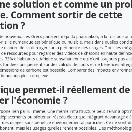
e solution et comme un pr
e. Comment sortir de cette
tion ?
 de nouveau. Les Grecs parlaient déjà du pharmakon, à la fois poison
r si le numérique est bénéfique ou nuisible, mais dans quelles conditio
se d'abord de s'interroger sur la pertinence des usages. Tous les még
e de ressources pour regarder des vidéos de chatons en haute définit
es 73% d'habitants d'Afrique subsaharienne qui n'ont toujours pas accè
s fondées uniquement sur des calculs de coûts et de bénéfices atteig
 émissions de carbone est possible. Comparer des impacts environne
te beaucoup plus complexe.
ique permet-il réellement de
er l'économie ?
bone rien par lui-même. Une même infrastructure peut servir à optimi
s déplacements ou piloter un réseau électrique intégrant davantage d'
ir des usages sans bénéfice environnemental particulier. Ce ne sont d
rbonent, mais les usages qu'elles rendent possibles. Des méthodologi