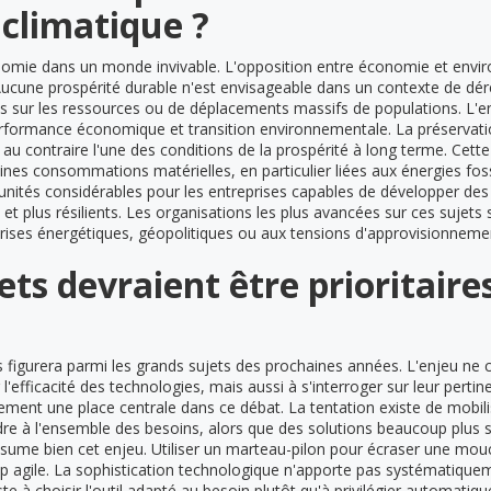
climatique ?
mie dans un monde invivable. L'opposition entre économie et envi
. Aucune prospérité durable n'est envisageable dans un contexte de dé
es sur les ressources ou de déplacements massifs de populations. L'e
performance économique et transition environnementale. La préservati
e au contraire l'une des conditions de la prospérité à long terme. Cette
ines consommations matérielles, en particulier liées aux énergies foss
nités considérables pour les entreprises capables de développer de
s et plus résilients. Les organisations les plus avancées sur ces sujets
rises énergétiques, géopolitiques ou aux tensions d'approvisionneme
ets devraient être prioritaire
 figurera parmi les grands sujets des prochaines années. L'enjeu ne c
'efficacité des technologies, mais aussi à s'interroger sur leur pertine
alement une place centrale dans ce débat. La tentation existe de mobi
re à l'ensemble des besoins, alors que des solutions beaucoup plus s
sume bien cet enjeu. Utiliser un marteau-pilon pour écraser une mou
p agile. La sophistication technologique n'apporte pas systématiquem
te à choisir l'outil adapté au besoin plutôt qu'à privilégier automati