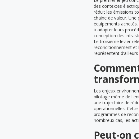
Le premier enjeu conc
des contextes électriq
réduit les émissions t
chaine de valeur. Une
équipements achetés. P
à adapter leurs procédés
conception des infrastr
Le troisième levier re
reconditionnement et l
représentent d'ailleur
Comment 
transform
Les enjeux environnem
pilotage même de l'entr
une trajectoire de ré
opérationnelles. Cette
programmes de recondi
nombreux cas, les act
Peut-on 