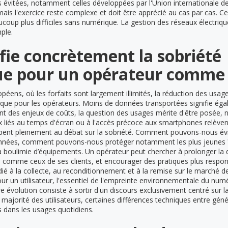
 évitées, notamment celles développées par l'Union internationale d
is l'exercice reste complexe et doit être apprécié au cas par cas. Cer
ucoup plus difficiles sans numérique. La gestion des réseaux électri
ple.
fie concrètement la sobriété
e pour un opérateur comme
éens, où les forfaits sont largement illimités, la réduction des usa
que pour les opérateurs. Moins de données transportées signifie ég
 des enjeux de coûts, la question des usages mérite d'être posée,
x liés au temps d'écran ou à l'accès précoce aux smartphones relève
icipent pleinement au débat sur la sobriété. Comment pouvons-nous évi
données, comment pouvons-nous protéger notamment les plus jeunes ? 
 la boulimie d’équipements. Un opérateur peut chercher à prolonger la 
 comme ceux de ses clients, et encourager des pratiques plus responsa
 à la collecte, au reconditionnement et à la remise sur le marché d
ur un utilisateur, l'essentiel de l'empreinte environnementale du num
 évolution consiste à sortir d'un discours exclusivement centré sur 
 majorité des utilisateurs, certaines différences techniques entre gé
s dans les usages quotidiens.