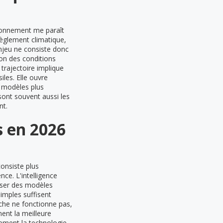
ronnement me paraît
règlement climatique,
njeu ne consiste donc
on des conditions
 trajectoire implique
iles. Elle ouvre
s modèles plus
 sont souvent aussi les
nt.
s en 2026
onsiste plus
nce. L'intelligence
liser des modèles
imples suffisent
che ne fonctionne pas,
ent la meilleure
quement la technologie