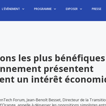
L'ÉVÉNEMENT
PROGRAMME
EXPOSER
PRESSE
ions les plus bénéfique
onnement présentent
ent un intérêt économ
enTech Forum, Jean-Benoît Besset, Directeur de la Transiti
'Orange, appelle à dépasser les oppositions simplistes ent