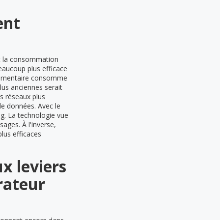
ent
oît la consommation
eaucoup plus efficace
plémentaire consomme
us anciennes serait
es réseaux plus
de données. Avec le
g. La technologie vue
ages. À l'inverse,
plus efficaces
x leviers
rateur