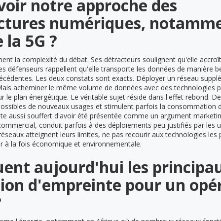
evoir notre approche des
uctures numériques, notamm
 la 5G ?
ement la complexité du débat. Ses détracteurs soulignent qu'elle accr
es défenseurs rappellent qu'elle transporte les données de manière b
récédentes. Les deux constats sont exacts. Déployer un réseau sup
Mais acheminer le même volume de données avec des technologies pl
r le plan énergétique. Le véritable sujet réside dans l'effet rebond. D
ossibles de nouveaux usages et stimulent parfois la consommation 
oute aussi souffert d'avoir été présentée comme un argument marketin
ercial, conduit parfois à des déploiements peu justifiés par les us
éseaux atteignent leurs limites, ne pas recourir aux technologies les 
ur à la fois économique et environnementale.
uent aujourd'hui les principau
tion d'empreinte pour un opé
?