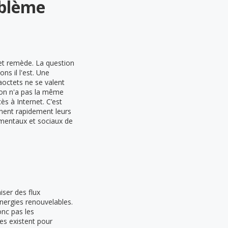
oblème
 et remède. La question
ns il l'est. Une
aoctets ne se valent
ion n'a pas la même
s à Internet. C’est
nent rapidement leurs
mentaux et sociaux de
ser des flux
énergies renouvelables.
onc pas les
es existent pour