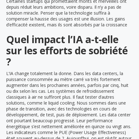
Certaines startups qui promettaient monts et merveilles ont
depuis réduit leurs ambitions, voire disparu. Il n’y a pas de
solution miracle. Penser que la technologie suffira à
compenser la hausse des usages est une illusion. Les gains
d’efficacité existent, mais ils sont absorbés par la croissance
Quel impact l’IA a-t-elle
sur les efforts de sobriété
?
L’IA change totalement la donne. Dans les data centers, la
puissance consommée au mètre carré va très fortement
augmenter dans les prochaines années, parfois par cinq, huit
ou dix selon les cas. Les systèmes de refroidissement
classiques à air ne suffiront plus. Il faut tester d’autres
solutions, comme le liquid cooling. Nous sommes dans une
phase de transition, avec des technologies en cours de
développement, de test, puis de déploiement. Les data center
ont pourtant beaucoup progressé. Leur performance
énergétique s’est nettement améliorée en quinze ou vingt ans.
Les indicateurs comme le PUE (Power Usage Effectiveness)
était souvent au-dessus de 2. Aujourd’hui, on est plutôt autour