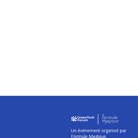
I
I
I
Un événement organisé par
Formule Magique.