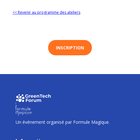
<< Revenir au programme des ateliers
INSCRIPTION
I
I
I
Un événement organisé par Formule Magique.