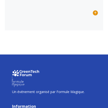
I
I
I
Un événement organisé par Formule Magique.
Information