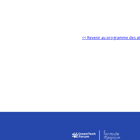
<< Revenir au programme des at
I
I
I