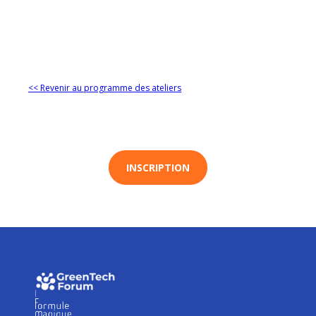
<< Revenir au programme des ateliers
INSCRIPTION
I
I
I