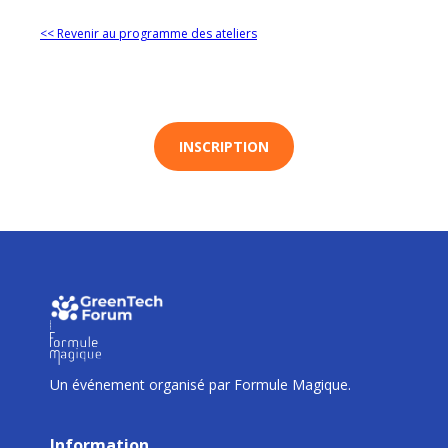
<< Revenir au programme des ateliers
INSCRIPTION
I
I
I
Un événement organisé par Formule Magique.
Information